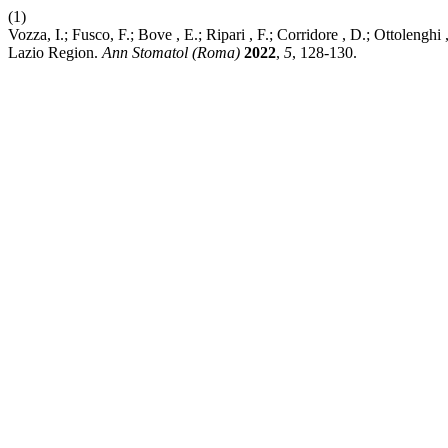
(1)
Vozza, I.; Fusco, F.; Bove , E.; Ripari , F.; Corridore , D.; Ottolenghi
Lazio Region.
Ann Stomatol (Roma)
2022
,
5
, 128-130.