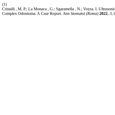
(1)
Cristalli , M. P.; La Monaca , G.; Sgaramella , N.; Vozza, I. Ultras
Complex Odontoma: A Case Report.
Ann Stomatol (Roma)
2022
,
3
, 