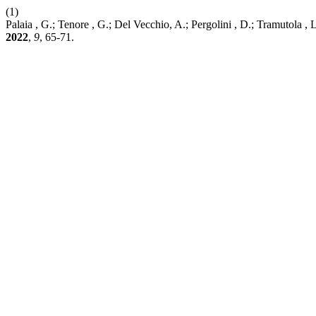
(1)
Palaia , G.; Tenore , G.; Del Vecchio, A.; Pergolini , D.; Tramutola
2022
,
9
, 65-71.