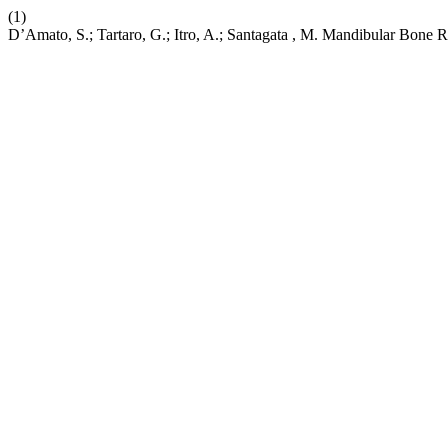
(1)
D’Amato, S.; Tartaro, G.; Itro, A.; Santagata , M. Mandibular Bone 