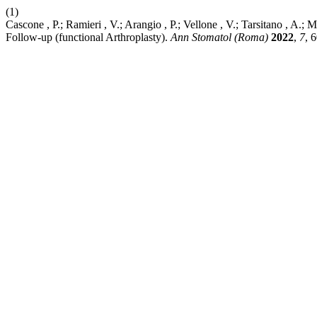
(1)
Cascone , P.; Ramieri , V.; Arangio , P.; Vellone , V.; Tarsitano , A
Follow-up (functional Arthroplasty).
Ann Stomatol (Roma)
2022
,
7
, 