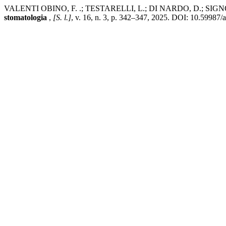
VALENTI OBINO, F. .; TESTARELLI, L.; DI NARDO, D.; SIGNORINI, L
stomatologia
,
[S. l.]
, v. 16, n. 3, p. 342–347, 2025. DOI: 10.59987/