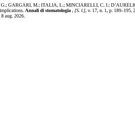
ARGARI, M.; ITALIA, L.; MINCIARELLI, C. I.; D’AURELIO, A.; R
 implications.
Annali di stomatologia
,
[S. l.]
, v. 17, n. 1, p. 189–195
 8 aug. 2026.