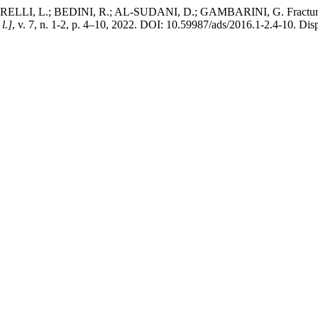
, L.; BEDINI, R.; AL-SUDANI, D.; GAMBARINI, G. Fracture resistan
 l.]
, v. 7, n. 1-2, p. 4–10, 2022. DOI: 10.59987/ads/2016.1-2.4-10. Dis